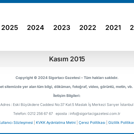
2025
2024
2023
2022
2021
Kasım 2015
Copyright © 2024 Sigortacı Gazetesi – Tüm hakları saklıdır.
et sitemizde yer alan tüm bilgi, döküman, fotoğraf, video, görüntü, metin, vb.
İletişim Bilgileri:
Adres : Eski Büyükdere Caddesi No:37 Kat:5 Maslak İş Merkezi Sarıyer İstanbul
Telefon: 0212 256 67 67 eposta : info@sigortacigazetesi.com.tr
ullanıcı Sözleşmesi
|
KVKK Aydınlatma Metni
|
Çerez Politikası
|
Gizlilik Politika