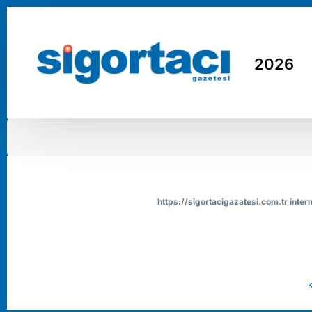
2026
https://sigortacigazatesi.com.tr intern
K