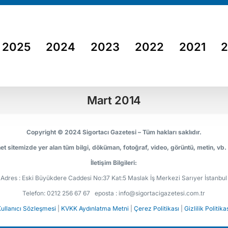
2025
2024
2023
2022
2021
Mart 2014
Copyright © 2024 Sigortacı Gazetesi – Tüm hakları saklıdır.
et sitemizde yer alan tüm bilgi, döküman, fotoğraf, video, görüntü, metin, vb.
İletişim Bilgileri:
Adres : Eski Büyükdere Caddesi No:37 Kat:5 Maslak İş Merkezi Sarıyer İstanbul
Telefon: 0212 256 67 67 eposta : info@sigortacigazetesi.com.tr
ullanıcı Sözleşmesi
|
KVKK Aydınlatma Metni
|
Çerez Politikası
|
Gizlilik Politika