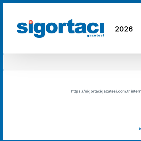
2026
https://sigortacigazatesi.com.tr intern
K